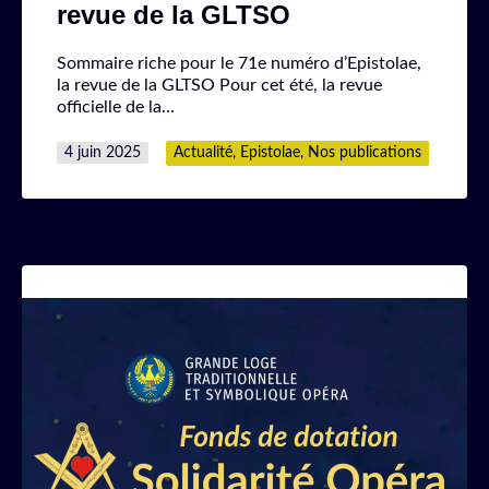
revue de la GLTSO
Sommaire riche pour le 71e numéro d’Epistolae,
la revue de la GLTSO Pour cet été, la revue
officielle de la…
Publié
Catégorisé
4 juin 2025
Actualité
,
Epistolae
,
Nos publications
le
comme