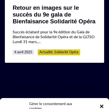
Retour en images sur le
succès du 9e gala de
Bienfaisance Solidarité Opéra
Succès éclatant pour la 9e édition du Gala de
Bienfaisance de Solidarité Opéra et de la GLTSO
Lundi 31 mars,…
Publié
Catégorisé
4 avril 2025
Actualité
,
Solidarité Opéra
le
comme
Pagination
plus récentes
plus anciennes
des
Gérer le consentement aux
cookies