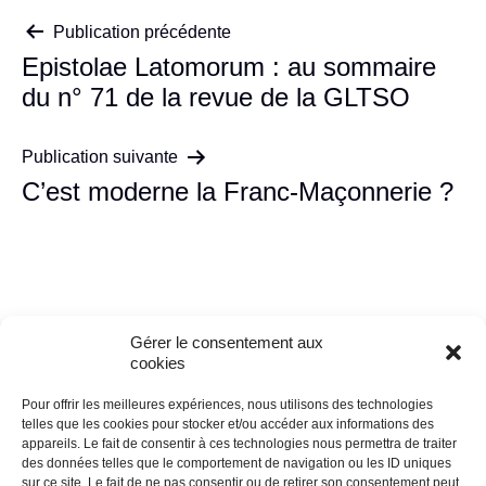
Navigation
Publication précédente
Epistolae Latomorum : au sommaire
de
du n° 71 de la revue de la GLTSO
l’article
Publication suivante
C’est moderne la Franc-Maçonnerie ?
Gérer le consentement aux
cookies
Pour offrir les meilleures expériences, nous utilisons des technologies
telles que les cookies pour stocker et/ou accéder aux informations des
appareils. Le fait de consentir à ces technologies nous permettra de traiter
des données telles que le comportement de navigation ou les ID uniques
Fédération Opéra
sur ce site. Le fait de ne pas consentir ou de retirer son consentement peut