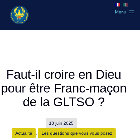
Aller
au
Menu
contenu
GLTSO
Faut-il croire en Dieu
pour être Franc-maçon
de la GLTSO ?
Publié
18 juin 2025
le
Catégorisé
Actualité
,
Les questions que vous vous posez
comme