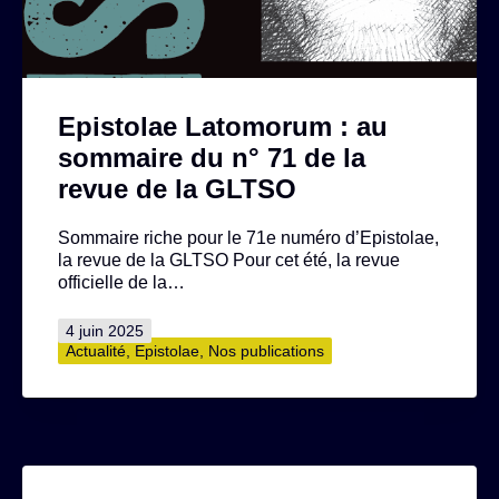
Epistolae Latomorum : au
sommaire du n° 71 de la
revue de la GLTSO
Sommaire riche pour le 71e numéro d’Epistolae,
la revue de la GLTSO Pour cet été, la revue
officielle de la…
Publié
4 juin 2025
le
Catégorisé
Actualité
,
Epistolae
,
Nos publications
comme