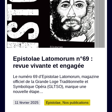
Epistolae Latomorum n°69 :
revue vivante et engagée
Le numéro 69 d’Epistolae Latomorum, magazine
officiel de la Grande Loge Traditionnelle et
Symbolique Opéra (GLTSO), marque une
nouvelle étape…
Publié
Catégorisé
11 février 2025
Epistolae
,
Nos publications
le
comme