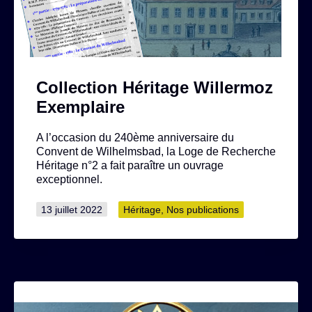
Collection Héritage Willermoz
Exemplaire
A l’occasion du 240ème anniversaire du
Convent de Wilhelmsbad, la Loge de Recherche
Héritage n°2 a fait paraître un ouvrage
exceptionnel.
Publié
Catégorisé
13 juillet 2022
Héritage
,
Nos publications
le
comme