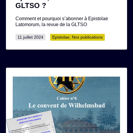
GLTSO ?
Comment et pourquoi s’abonner à Epistolae
Latomorum, la revue de la GLTSO
Publié
Catégorisé
11 juillet 2024
Epistolae
,
Nos publications
le
comme