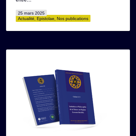
Publié
25 mars 2025
le
Catégorisé
Actualité
,
Epistolae
,
Nos publications
comme