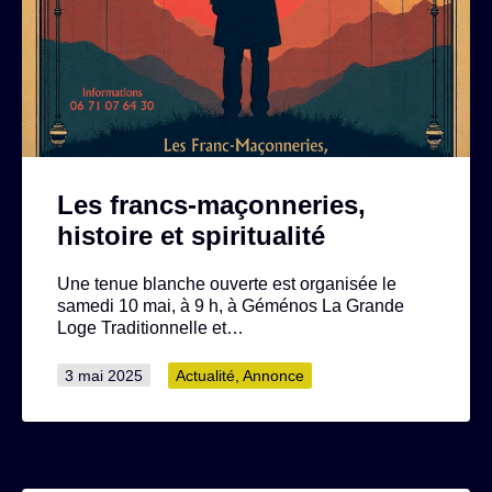
Les francs-maçonneries,
histoire et spiritualité
Une tenue blanche ouverte est organisée le
samedi 10 mai, à 9 h, à Géménos La Grande
Loge Traditionnelle et…
Publié
Catégorisé
3 mai 2025
Actualité
,
Annonce
le
comme