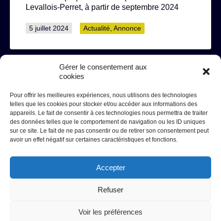
Levallois-Perret, à partir de septembre 2024
Publié
Catégorisé
5 juillet 2024
Actualité
,
Annonce
le
comme
Gérer le consentement aux
cookies
Pour offrir les meilleures expériences, nous utilisons des technologies
telles que les cookies pour stocker et/ou accéder aux informations des
appareils. Le fait de consentir à ces technologies nous permettra de traiter
des données telles que le comportement de navigation ou les ID uniques
Fédération Opéra
sur ce site. Le fait de ne pas consentir ou de retirer son consentement peut
Tél. 01 41 05 98 68
avoir un effet négatif sur certaines caractéristiques et fonctions.
9, place Henri Barbusse - 92300 Levallois-Perret
Facebook
Instagram
LinkedIn
Accepter
Refuser
Accès presse
-
Mentions légales
-
Politique de confidentialité
-
Accès extranet
Voir les préférences