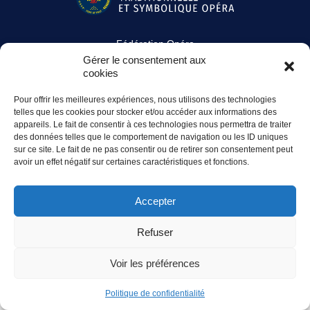
Fédération Opéra
Tél. 01 41 05 98 68
Gérer le consentement aux
9, place Henri Barbusse - 92300 Levallois-Perret
cookies
Pour offrir les meilleures expériences, nous utilisons des technologies
Facebook
Instagram
LinkedIn
telles que les cookies pour stocker et/ou accéder aux informations des
appareils. Le fait de consentir à ces technologies nous permettra de traiter
des données telles que le comportement de navigation ou les ID uniques
Accès presse
-
Mentions légales
-
Politique de confidentialité
sur ce site. Le fait de ne pas consentir ou de retirer son consentement peut
-
Accès extranet
avoir un effet négatif sur certaines caractéristiques et fonctions.
Accepter
Refuser
Voir les préférences
Politique de confidentialité