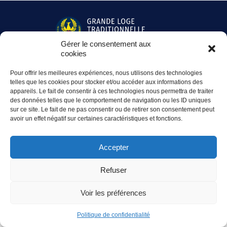
Gérer le consentement aux
cookies
Fédération Opéra
Tél. 01 41 05 98 68
Pour offrir les meilleures expériences, nous utilisons des technologies
9, place Henri Barbusse - 92300 Levallois-Perret
telles que les cookies pour stocker et/ou accéder aux informations des
appareils. Le fait de consentir à ces technologies nous permettra de traiter
des données telles que le comportement de navigation ou les ID uniques
Facebook
Instagram
LinkedIn
sur ce site. Le fait de ne pas consentir ou de retirer son consentement peut
avoir un effet négatif sur certaines caractéristiques et fonctions.
Accès presse
-
Mentions légales
-
Politique de confidentialité
-
Accès extranet
Accepter
Refuser
Voir les préférences
Politique de confidentialité