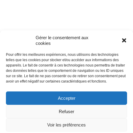
i
g
a
t
Gérer le consentement aux
cookies
i
Pour offrir les meilleures expériences, nous utilisons des technologies
o
telles que les cookies pour stocker et/ou accéder aux informations des
appareils. Le fait de consentir à ces technologies nous permettra de traiter
n
des données telles que le comportement de navigation ou les ID uniques
Fédération Opéra
sur ce site. Le fait de ne pas consentir ou de retirer son consentement peut
É
Tél. 01 41 05 98 68
avoir un effet négatif sur certaines caractéristiques et fonctions.
9, place Henri Barbusse - 92300 Levallois-Perret
v
Facebook
Instagram
LinkedIn
Accepter
è
n
Refuser
Accès presse
-
Mentions légales
-
Politique de confidentialité
e
-
Accès extranet
Voir les préférences
m