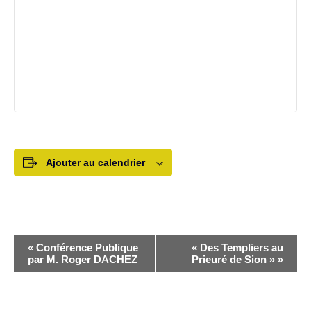
Ajouter au calendrier
N
«
Conférence Publique
« Des Templiers au
par M. Roger DACHEZ
Prieuré de Sion »
»
a
v