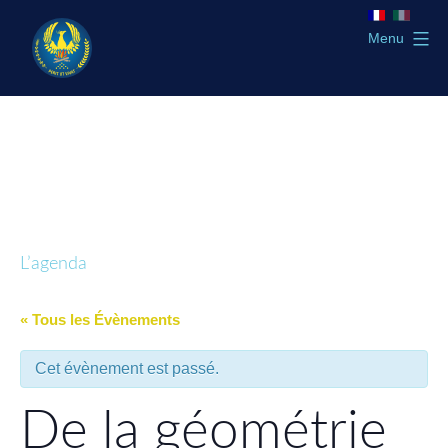
Aller
au
Menu
contenu
GLTSO
L’agenda
« Tous les Évènements
Cet évènement est passé.
De la géométrie