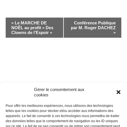
N
«
Le MARCHE DE
Conférence Publique
NOËL au profit « Des
par M. Roger DACHEZ
a
Clowns de l’Espoir »
»
v
i
g
a
t
Gérer le consentement aux
i
cookies
o
Pour offrir les meilleures expériences, nous utilisons des technologies
telles que les cookies pour stocker et/ou accéder aux informations des
n
appareils. Le fait de consentir à ces technologies nous permettra de traiter
des données telles que le comportement de navigation ou les ID uniques
É
Fédération Opéra
sur ce site. Le fait de ne pas consentir ou de retirer son consentement peut