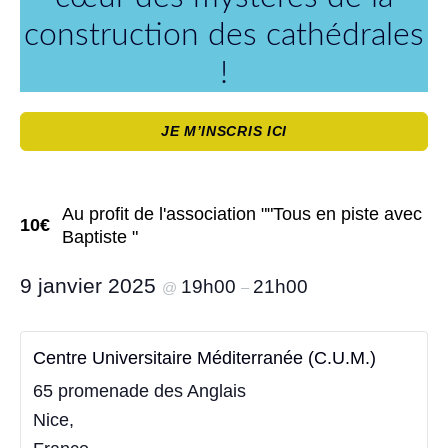
construction des cathédrales
!
JE M’INSCRIS ICI
Au profit de l'association ""Tous en piste avec
10€
Baptiste "
9 janvier 2025
19h00
21h00
@
–
Centre Universitaire Méditerranée (C.U.M.)
65 promenade des Anglais
Nice
,