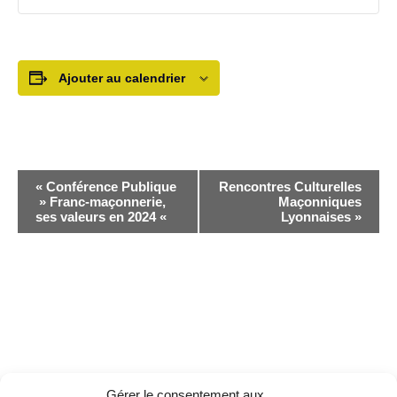
Ajouter au calendrier
N
«
Conférence Publique
Rencontres Culturelles
» Franc-maçonnerie,
Maçonniques
a
ses valeurs en 2024 «
Lyonnaises
»
v
i
g
a
t
Gérer le consentement aux