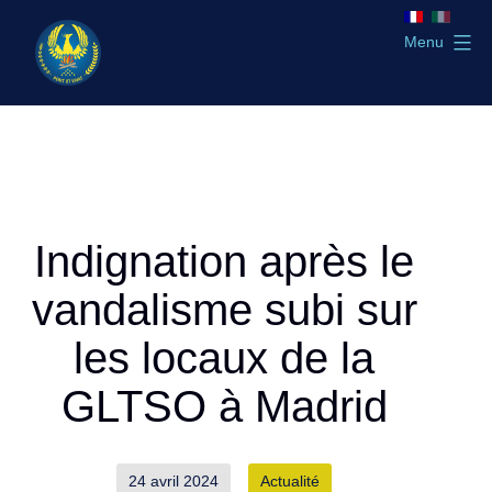
Aller
au
Menu
contenu
GLTSO
Indignation après le
vandalisme subi sur
les locaux de la
GLTSO à Madrid
Publié
Catégorisé
24 avril 2024
Actualité