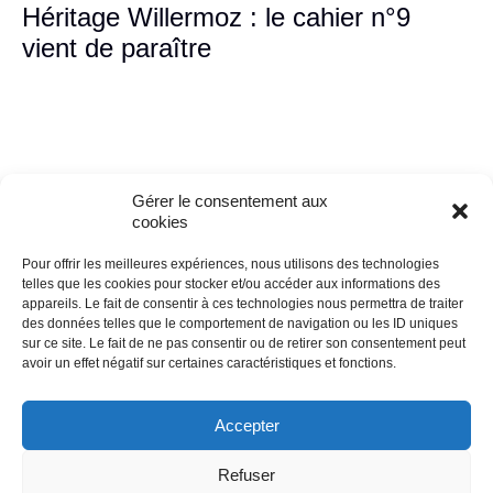
Héritage Willermoz : le cahier n°9
vient de paraître
Gérer le consentement aux
cookies
Pour offrir les meilleures expériences, nous utilisons des technologies
telles que les cookies pour stocker et/ou accéder aux informations des
appareils. Le fait de consentir à ces technologies nous permettra de traiter
des données telles que le comportement de navigation ou les ID uniques
Fédération Opéra
sur ce site. Le fait de ne pas consentir ou de retirer son consentement peut
Tél. 01 41 05 98 68
avoir un effet négatif sur certaines caractéristiques et fonctions.
9, place Henri Barbusse - 92300 Levallois-Perret
Facebook
Instagram
LinkedIn
Accepter
Refuser
Accès presse
-
Mentions légales
-
Politique de confidentialité